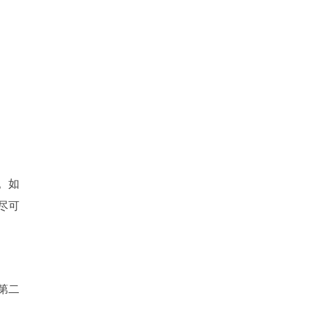
。如
尽可
第二