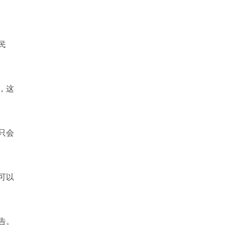
民
，这
只会
可以
告。