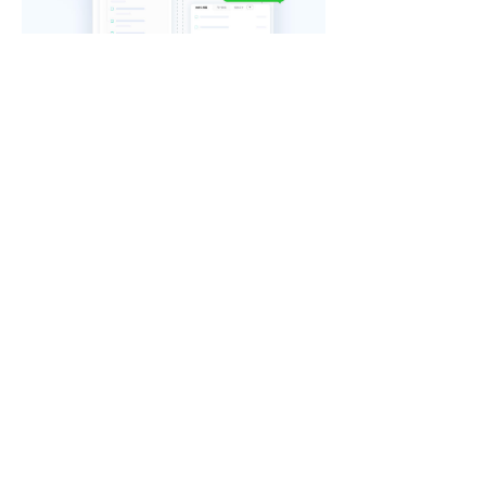
4.成长记录者：早计划晚总结
单一的记录只是记录，一天完成多少并
不知晓。而飞项可以帮助实现计划+总
结，职场人士的高效做事方式由此形
成。