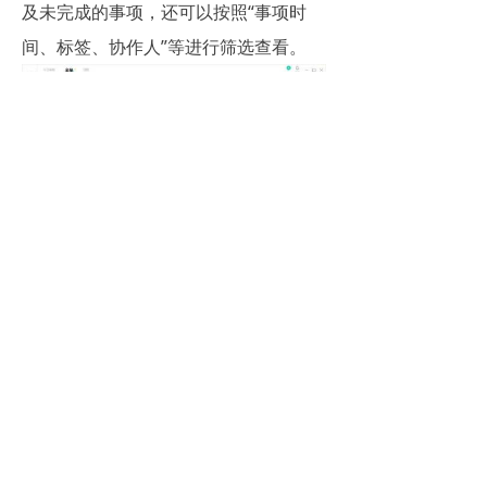
及未完成的事项，还可以按照“事项时
间、标签、协作人”等进行筛选查看。
【今日看板】中，不仅为你显示了日
期、天气、今日各事项，还通过“我关
注、我派发、我接受、个人”四个标签，
让你可以清楚了解到各个事项的性质和
重点。