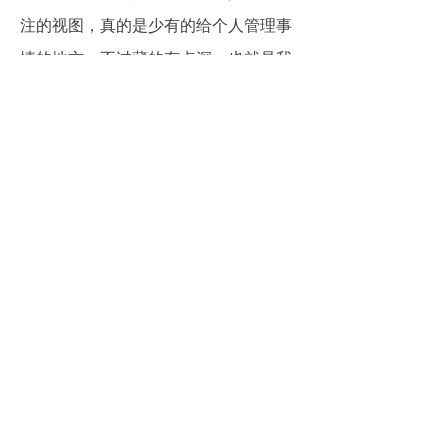
注的视图，真的是少有的给个人管理事
情的地方，不过藏的有点深，也就是我
这种挖宝的人才能发现啦～～
总的来说
每天的计划还停留在计划时间管理原地
踏步，不妨下载试试这款高质量的时间
管理计划软件。虽然市场上很多功能的
侧重点各不相同，但对于时间管理计划
都是对症下药的。你可以根据自己的需
求选择最适合自己的一款，总有一款助
你高效管理时间。现在可免费下载使用
哟~
标签：时间管理计划软件 时间管理app