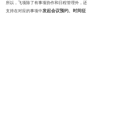
所以，飞项除了有事项协作和日程管理外，还
发起会议预约、时间征
支持在对应的事项中
集、待办创建和发布公告
等促进协作行为的
小工具。
（5）事项回顾=GTD回顾
回顾阶段非常重要，因为回顾能更大程度上确
保所有项目和行动都能按时完成。因此，我们
需要定期查看每项任务的进展如何？哪些任务
遇到了困难？哪些任务需要调整？通过定期回
顾，可以优化我们的时间管理系统，进而提升