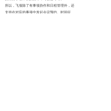
所以，飞项除了有事项协作和日程管理外，还
支持在对应的事项中发起会议预约、时间征
集、待办创建和发布公告等促进协作行为的小
工具。
（
5）事项回顾=GTD回顾
回顾阶段非常重要，我们需要每天查看哪些任
务完成了？哪些任务因为什么原因延迟了？每
项任务的进展如何
......
通过定期回顾，可以优化我们的任务管理系
统，进而提升工作效率。
①日程、早报，回顾事项超轻松
在飞项上，通过日程看板，以及每天早上
9点
准时推送的早报，就可以看到每项任务的完成
情况。
②笔记、文件管理，让知识沉淀