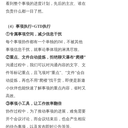
看到整个事项的进度计划，先后的主次、谁在
负责什么都一目了然。
（
4）事项执行=GTD执行
①专属事项空间，减少信息干扰
每个事项协作都有一个单独的
IM，不被其他
事项信息干扰，就事论事体现的淋漓尽致。
②重点、文件自动提炼，拒绝聊天瀑布“爬楼”
沟通过程中，我们可以对沟通内容的文字、文
件等标记重点，且飞项对
“重点”、“文件”会自
动提炼，再也不用“爬楼”找干货，即便是新邀
小伙伴也能快速了解事项的重点内容，省时又
高效。
③事项小工具，让工作效率翻倍
协作过程中，为了推动事项的进展，难免需要
开个会议讨论，而会议结束后，也会产生相应
的待办事项，以及发布即时公告等等。