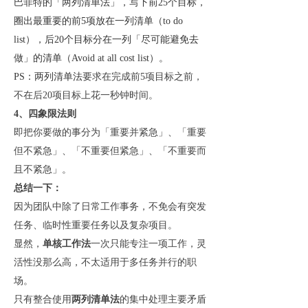
巴菲特的「两列清单法」，写下前
25个目标，
圈出最重要的前5项放在一列清单（to do
list），后20个目标分在一列「尽可能避免去
做」的清单（Avoid at all cost list）。
PS：两列清单法
要求在完成前
5项目标之前，
不在后20项目标上花一秒钟时间。
4、四象限法则
即把你要做的事分为「重要并紧急」、「重要
但不紧急」、「不重要但紧急」、「不重要而
且不紧急」。
总结一下：
因为团队中除了日常工作事务，不免会有突发
任务、临时性重要任务以及复杂项目。
显然，
单核工作法
一次只能专注一项工作，灵
活性没那么高，不太适用于多任务并行的职
场。
只有整合使用
两列清单法
的集中处理主要矛盾