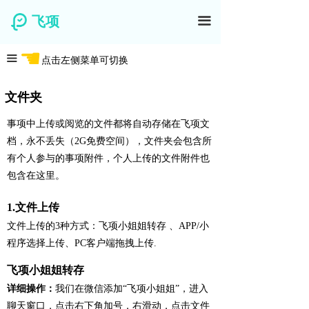
飞项
끀
☚
끀
点击左侧菜单可切换
文件夹
事项中上传或阅览的文件都将自动存储在飞项文
档，永不丢失（2G免费空间），文件夹会包含所
有个人参与的事项附件，个人上传的文件附件也
包含在这里。
1.文件上传
文件上传的3种方式：飞项小姐姐转存 、APP/小
程序选择上传、PC客户端拖拽上传.
飞项小姐姐转存
详细操作：
我们在微信添加“飞项小姐姐”，进入
聊天窗口，点击右下角加号，右滑动，点击文件