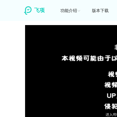
飞项
功能介绍
版本下载
ꄳ