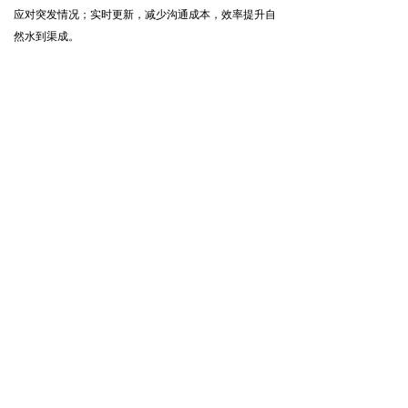
应对突发情况；实时更新，减少沟通成本，效率提升自
然水到渠成。
立即开始管理你的事项
免费使用
产品
帮助
公司
个人管理
入门指南
关于我们
协作管理
视频教程
发展历程
产品下载
方法论
隐私服务